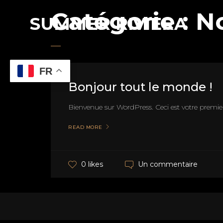
Catégorie :
No
SUMMER RIVIERA
FR
Bonjour tout le monde !
Bienvenue sur WordPress. Ceci est votre premier
READ MORE
Un commentaire
0 likes